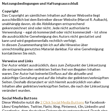
Nutzungsbedingungen und Haftungsausschluß
Copyright
Das Copyright an sämtlichen Inhalten auf dieser Webseite liegt
ausschließlich bei dem Betreiber dieser Website (Marcel R. Aulbach),
unabhängig davon, ob die Abbildungen entsprechend
gekennzeichnet sind oder nicht. Jede nicht authorisierte
Verwendung – egal ob kommerziell oder nicht kommerziell – ist ohne
die ausdrückliche Genehmigung des Autors nicht gestattet und
kann und wird gegebenenfalls rechtlich verfolgt.
In diesem Zusammenhang bin ich auf alle Hinweise über
unrechtmäßig genutztes Material dankbar. Für eine Genehmigung
kontaktieren Sie mich.
Verweise und Links
Der Autor erklärt ausdrücklich, dass zum Zeitpunkt der Linksetzung
die entsprechenden verlinkten Seiten frei von illegalen Inhalten
waren. Der Autor hat keinerlei Einfluss auf die aktuelle und
zukünftige Gestaltung und auf die Inhalte der gelinkten/verknüpften
Seiten. Deshalb distanziert er sich hiermit ausdrücklich von allen
Inhalten aller gelinkten/verknüpften Seiten, die nach der Linksetzung
verändert wurden.
Social Media Buttons
Diese Website nutzt die
2 Click Social Media Buttons
für Facebook-
Likes/-Empfehlen, Twitter, Flattr, Xing, Pinterest, t3n, LinkedIn und
Googleplus, dem deutschen Datenschutz entsprechend. Durch eine