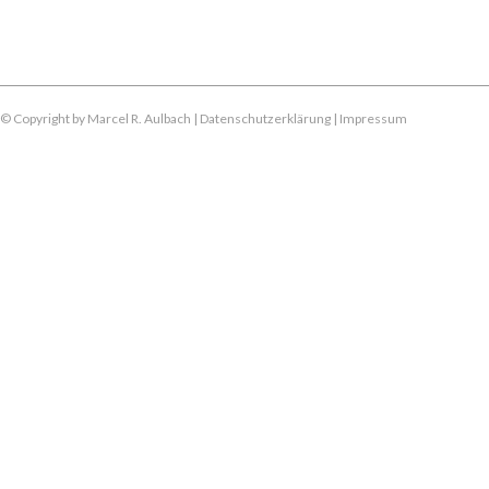
© Copyright by Marcel R. Aulbach |
Datenschutzerklärung
|
Impressum