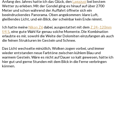
Anfang des Jahres hatte ich das Glück, den
Lagazuoi
bei bestem
Wetter zu erleben. Mit der Gondel ging es hinauf auf über 2700
Meter und schon während der Auffahrt öffnete sich ein
beeindruckendes Panorama. Oben angekommen: klare Luft,
gleißendes Licht, und ein Blick, der scheinbar kein Ende nimmt.
Ich hatte meine
Nikon Z6
dabei, ausgestattet mit dem
Z 24–120mm
f/4 S
, eine gute Wahl für genau solche Momente. Die Kombination
erlaubte es mir, sowohl die Weite der Dolomiten einzufangen als auch
die feinen Strukturen im Gestein und Schnee.
Das Licht wechselte minütlich, Wolken zogen vorbei, und immer
wieder entstanden neue Farbtöne zwischen kühlem Blau und
warmem Gestein. Wäre es nicht auf Dauer so kalt gewesen, hätte ich
hier gut und gerne Stunden mit dem Blick in die Ferne verbringen
können.