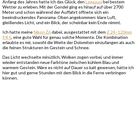
Anfang des Jahres hatte ich das Glück, den
Lagazuoi
bei bestem
Wetter zu erleben. Mit der Gondel ging es hinauf auf über 2700
Meter und schon während der Auffahrt öffnete sich ein
beeindruckendes Panorama. Oben angekommen: klare Luft,
gleißendes Licht, und ein Blick, der scheinbar kein Ende nimmt.
Ich hatte meine
Nikon Z6
dabei, ausgestattet mit dem
Z 24–120mm
f/4 S
, eine gute Wahl für genau solche Momente. Die Kombination
erlaubte es mir, sowohl die Weite der Dolomiten einzufangen als auch
die feinen Strukturen im Gestein und Schnee.
Das Licht wechselte minütlich, Wolken zogen vorbei, und immer
wieder entstanden neue Farbtöne zwischen kühlem Blau und
warmem Gestein. Wäre es nicht auf Dauer so kalt gewesen, hätte ich
hier gut und gerne Stunden mit dem Blick in die Ferne verbringen
können.