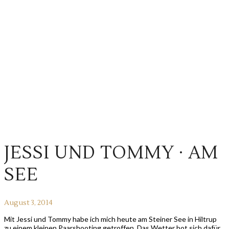
JESSI UND TOMMY · AM
SEE
August 3, 2014
Mit Jessi und Tommy habe ich mich heute am Steiner See in Hiltrup
zu einem kleinen Paarshooting getroffen. Das Wetter bot sich dafür