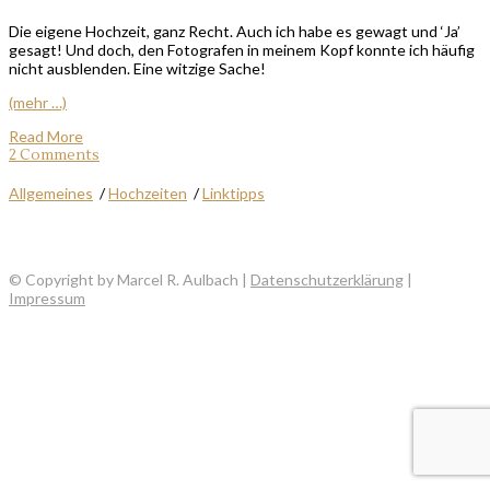
Die eigene Hochzeit, ganz Recht. Auch ich habe es gewagt und ‘Ja’
gesagt! Und doch, den Fotografen in meinem Kopf konnte ich häufig
nicht ausblenden. Eine witzige Sache!
(mehr …)
Read More
2 Comments
Allgemeines
/
Hochzeiten
/
Linktipps
© Copyright by Marcel R. Aulbach |
Datenschutzerklärung
|
Impressum