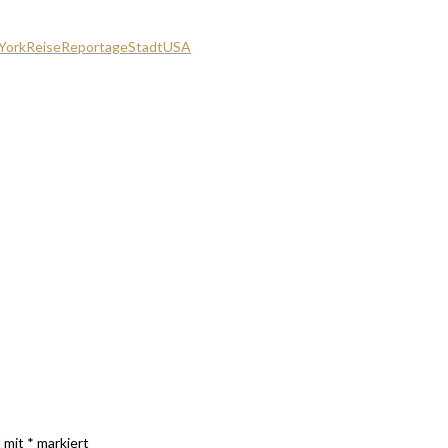
York
Reise
Reportage
Stadt
USA
d mit
*
markiert