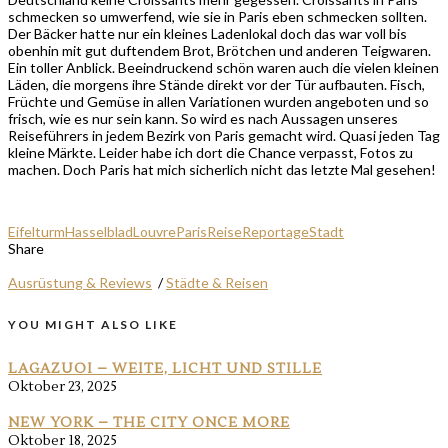
schmecken so umwerfend, wie sie in Paris eben schmecken sollten.
Der Bäcker hatte nur ein kleines Ladenlokal doch das war voll bis
obenhin mit gut duftendem Brot, Brötchen und anderen Teigwaren.
Ein toller Anblick. Beeindruckend schön waren auch die vielen kleinen
Läden, die morgens ihre Stände direkt vor der Tür aufbauten. Fisch,
Früchte und Gemüse in allen Variationen wurden angeboten und so
frisch, wie es nur sein kann. So wird es nach Aussagen unseres
Reiseführers in jedem Bezirk von Paris gemacht wird. Quasi jeden Tag
kleine Märkte. Leider habe ich dort die Chance verpasst, Fotos zu
machen. Doch Paris hat mich sicherlich nicht das letzte Mal gesehen!
Eifelturm
Hasselblad
Louvre
Paris
Reise
Reportage
Stadt
Share
Ausrüstung & Reviews
/
Städte & Reisen
YOU MIGHT ALSO LIKE
LAGAZUOI – WEITE, LICHT UND STILLE
Oktober 23, 2025
NEW YORK – THE CITY ONCE MORE
Oktober 18, 2025