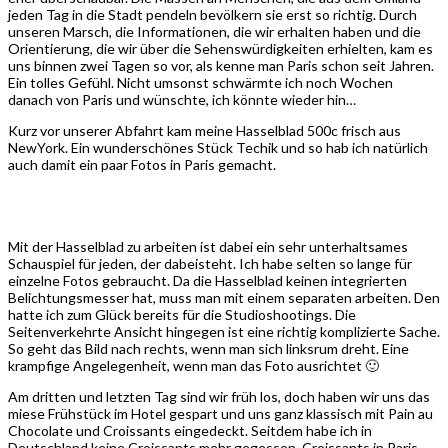
jeden Tag in die Stadt pendeln bevölkern sie erst so richtig. Durch
unseren Marsch, die Informationen, die wir erhalten haben und die
Orientierung, die wir über die Sehenswürdigkeiten erhielten, kam es
uns binnen zwei Tagen so vor, als kenne man Paris schon seit Jahren.
Ein tolles Gefühl. Nicht umsonst schwärmte ich noch Wochen
danach von Paris und wünschte, ich könnte wieder hin…
Kurz vor unserer Abfahrt kam meine Hasselblad 500c frisch aus
NewYork. Ein wunderschönes Stück Techik und so hab ich natürlich
auch damit ein paar Fotos in Paris gemacht.
Mit der Hasselblad zu arbeiten ist dabei ein sehr unterhaltsames
Schauspiel für jeden, der dabeisteht. Ich habe selten so lange für
einzelne Fotos gebraucht. Da die Hasselblad keinen integrierten
Belichtungsmesser hat, muss man mit einem separaten arbeiten. Den
hatte ich zum Glück bereits für die Studioshootings. Die
Seitenverkehrte Ansicht hingegen ist eine richtig komplizierte Sache.
So geht das Bild nach rechts, wenn man sich linksrum dreht. Eine
krampfige Angelegenheit, wenn man das Foto ausrichtet 🙂
Am dritten und letzten Tag sind wir früh los, doch haben wir uns das
miese Frühstück im Hotel gespart und uns ganz klassisch mit Pain au
Chocolate und Croissants eingedeckt. Seitdem habe ich in
Deutschland keine Croissants mehr gegessen. Croissants in Paris